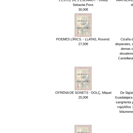
Sebastia Pons
d
30,00€
POEMES LÍRICS. - LLATAS, Rosend.
Cizaña d
27,00€
disparates, 
demas co
desatinos
Castellana
OFRENA DE SONETS - DOLÇ, Miquel
De Sigüe
25,00€
Guadalajara 
sangrienta y
roja)Años 
Volumenes