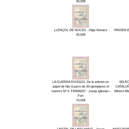
40,00€
LLENÇOL DE NOCES - Olga Xirinacs
PASSEN EL
25,00€
LA GUERRA D'OSSOS. De la edicion en
SELEC
papel de hilo Guarro de 30 ejemplares el
CATALUÑA
nuestro Nº 5. FIRMADO - Josep Iglesias i
Minero-Med
Fort
70,00€
L'ESTEL DE L'ESCAMOT - Josep
IMATGERIES