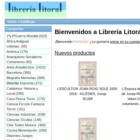
Inicio
»
Catálogo
Categorías
Bienvenidos a Librería Litor
1ªy2ªGuerra Mundial (623)
África Antiguas
Invitado!
¡Bienvenido
¿Le gustaría
entrar en su cuenta
colonias: (65)
América (176)
Nuevos productos
Anarquismo Socialismo
Comunismo (83)
Artes Arquitectura: (1422)
Barcelona (366)
Biografía Memorias (689)
Bibliofilia Imprenta (272)
Catalunya: Historia y
L'ESCULTOR JOAN ROIG SOLE 1835-
L'Esposa de 
Local (280)
1918 - IGLÉSIES, Josep
de Josep Rie
20,00€
Volum II
Caza Pesca Toros: (174)
volumenes.
Ciencia-Ficción Fantasía
Terror (151)
Ciencias Industrias: (638)
Ciencias Ocultas (148)
Cine Teatro Música: (468)
Cocina Alimentación: (290)
Deportes Juegos