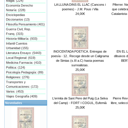
Magia: (224)
LA LLUNA DINS EL LLAC (Cancons i
Piferrer. Ne
Economía Derecho
poemes) - J.M. Pous i Vila
que celebra
Notaría: (228)
24,00€
Catalanista 
Enciclopedias
Diccionarios (13)
Filosofía Pensamiento (401)
Guerra Civil, Rep.
Franq. (315)
Historia-Militaría: (933)
Infantil Cuentos
Urbanidad (155)
INOCENTADA POETICA. Entregas de
EN EL L
Literatura Ensayo: (5443)
poesía - 12.. Recoge desde un Caligrama
dibuixos 
Local Regional: (619)
de Simias (s.III a.C) hasta poemas
BERT
Medicina Farmacia: (410)
surrealistas.
Política: (124)
25,00€
Psicología Pedagogía: (89)
Religiones: (276)
Transportes y
Comunicaciones: (172)
Varios: (453)
Viajes Geografía (409)
L'ermita de Sant Pere del Puig (La Selva
Pierre Re
del Camp) - FORT I COGUL, Eufemià
libre, selec
Novedades
25,00€