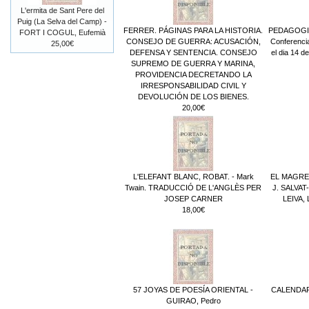
L'ermita de Sant Pere del
Puig (La Selva del Camp) -
FERRER. PÁGINAS PARA LA HISTORIA.
PEDAGOGI
FORT I COGUL, Eufemià
CONSEJO DE GUERRA: ACUSACIÓN,
Conferencia
25,00€
DEFENSA Y SENTENCIA. CONSEJO
el dia 14 d
SUPREMO DE GUERRA Y MARINA,
PROVIDENCIA DECRETANDO LA
IRRESPONSABILIDAD CIVIL Y
DEVOLUCIÓN DE LOS BIENES.
20,00€
L'ELEFANT BLANC, ROBAT. - Mark
EL MAGRE
Twain. TRADUCCIÓ DE L'ANGLÈS PER
J. SALVAT
JOSEP CARNER
LEIVA,
18,00€
57 JOYAS DE POESÍA ORIENTAL -
CALENDARI
GUIRAO, Pedro